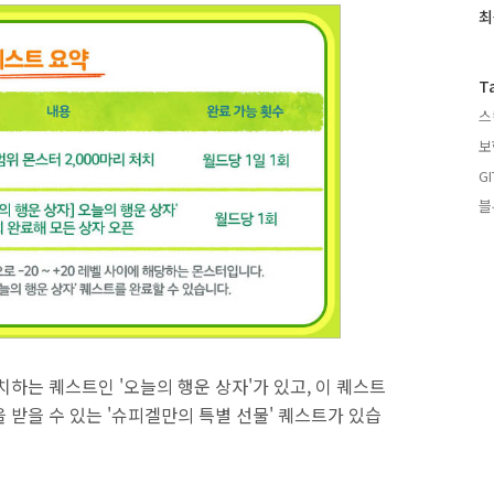
과
최
인
기
글
T
스
보
GI
블
치하는 퀘스트인 '오늘의 행운 상자'가 있고, 이 퀘스트
을 받을 수 있는 '슈피겔만의 특별 선물' 퀘스트가 있습