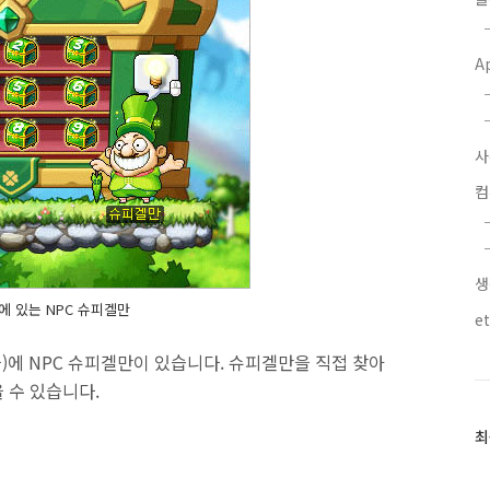
A
사
생
 있는 NPC 슈피겔만
e
을)에 NPC 슈피겔만이 있습니다. 슈피겔만을 직접 찾아
 수 있습니다.
최
최
근
글