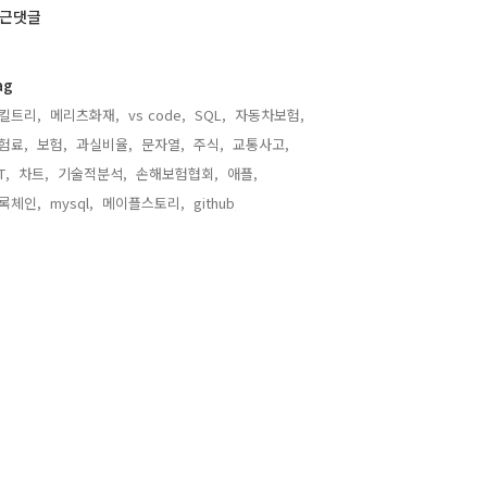
근댓글
ag
킬트리,
메리츠화재,
vs code,
SQL,
자동차보험,
험료,
보험,
과실비율,
문자열,
주식,
교통사고,
T,
차트,
기술적분석,
손해보험협회,
애플,
록체인,
mysql,
메이플스토리,
github,