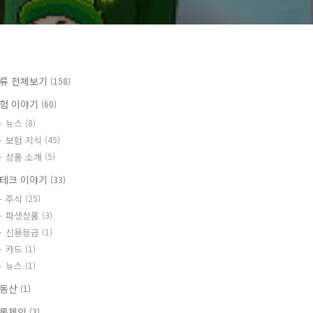
류 전체보기
(158)
험 이야기
(60)
뉴스
(8)
보험 지식
(45)
상품 소개
(5)
테크 이야기
(33)
주식
(25)
파생상품
(3)
신용등급
(1)
카드
(1)
뉴스
(1)
부동산
(1)
록체인
(3)