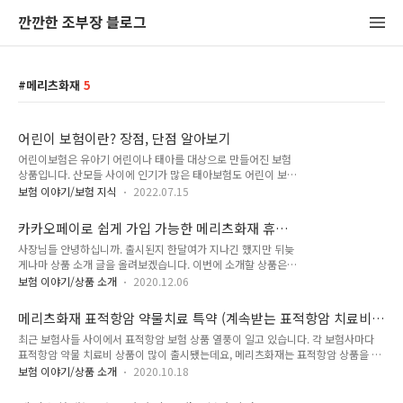
깐깐한 조부장 블로그
메리츠화재
5
어린이 보험이란? 장점, 단점 알아보기
어린이보험은 유아기 어린이나 태아를 대상으로 만들어진 보험
상품입니다. 산모들 사이에 인기가 많은 태아보험도 어린이 보험
의 일종이라고 생각하시면 됩니다. 원래는 아이들을 대상으로 만
보험 이야기/보험 지식
2022.07.15
들어진 보험이지만, 최근 가입 나이와 보장 나이가 계속 높아지
고 있습니다. 어린이보험 가입제한 나이는 과거엔 만 18세 정도
카카오페이로 쉽게 가입 가능한 메리츠화재 휴대
였으나, 최근엔 만 30세 정도까지 올라갔습니다. 어린이보험은
폰보험 출시
사장님들 안녕하십니까. 출시된지 한달여가 지나긴 했지만 뒤늦
같은 보장을 받을 때 일반적으로 일반 상품에 비해 더 저렴하기
게나마 상품 소개 글을 올려보겠습니다. 이번에 소개할 상품은
때문에 젊은 보험계약자에게 추천하기도 합니다. “보장 좋다”
바로 메리츠화재의 휴대폰 보험 상품입니다. 20년 11월에 카카
소문에 '어린이보험' 드는 20대 직장인들 보장 좋다 소문에 어린
보험 이야기/상품 소개
2020.12.06
오페이로도 간편하게 가입할 수 있도록 출시가 되었습니다. 상품
이보험 드는 20대 직장인들 biz.chosun.com 최근에는 보장이
명은 '메리츠화재 휴대폰보험III'입니다. 기존에 통신사 보험의
좋다는 소문에 어린이보험을 드는 20대 직장인들이 늘고 있기도
메리츠화재 표적항암 약물치료 특약 (계속받는 표적항암 치료비
경우 보통 개통일로부터 30일 내만 가입 가능하고 중고폰은 가
합니다. 그래서 요즘은..
특약)
최근 보험사들 사이에서 표적항암 보험 상품 열풍이 일고 있습니다. 각 보험사마다
입하지 못했습니다. AppleCare Protection+(애플케어 프로텍
표적항암 약물 치료비 상품이 많이 출시됐는데요, 메리츠화재는 표적항암 상품을 다
션 플러스, 일명 애케플)처럼 제조사에서 제공하는 보험은 보험
른 보험사에 비해 늦게 출시한 편입니다. 메리츠화재는 늦게 출시한 만큼 다른 보험
료가 꽤 비싼 것이 부담이 되기도 하고요, 이 경우도 중고폰은 가
보험 이야기/상품 소개
2020.10.18
사와 차별화를 위해 여러가지 보장을 강화했는데요, 자세한 내용을 한번 알아보겠습
입이 불가능했습니다. 이번 출시된 메리츠화재 휴대폰보험은 쓰
니다. 메리츠화재 표적항암 약물치료 특약 정보 타 보험사와 차별화되는 점은 다음과
던 폰도 가입 가능하고, 월 1000원부터 가입 가능해 부담없이