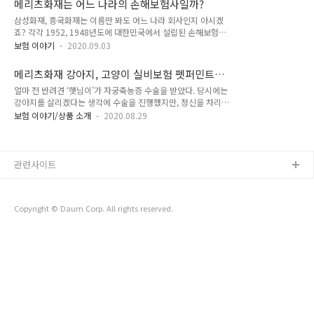
메리츠화재는 어느 나라의 손해보험사일까?
같습니다 1. 짧은 면책기간(감액기간) 암보험은 보통 감액기간(또는 면책기간)이 있
가입할 수 있다는 장점..
삼성화재, 흥국화재는 이름만 봐도 어느 나라 회사인지 아시겠
습니다. 보험 들자마자 암진단을 받아 보험금을 수령하는 경우가 많이 생겨서 이런
죠? 각각 1952, 1948년도에 대한민국에서 설립된 손해보험사
제도를 도입한 듯 합니다. 메리츠화재의 경우 감액기간이 1년입니다. 타사는 보통 2
입니다. 그럼 과연 메리츠화재는 어느 나라 회사일까요? 메리츠
년입니다. 가입 후 180일 미만이 경과한 경우 25%, 1년 미만..
보험 이야기
2020.09.03
(meritz)라는 단어에서 외국 느낌이 물씬 풍기는데요, 사실 메리
츠화재는 1922년에 설립된 한국 회사입니다. 1922년 '조선화
메리츠화재 강아지, 고양이 실비보험 펫퍼민트
재해상보험'으로 설립되었는데 이는 현존하는 한국 보험회사중
(Petpermint)
얼마 전 반려견 ‘햇님이’가 자궁축농증 수술을 받았다. 당시에는
가장 오래된 것이라고 합니다. 1946년에는 한글로 된 최초의 보
강아지를 살리겠다는 생각에 수술을 진행했지만, 정신을 차리고
험 전문서인 '보험요론'을 발간하기도 했으며, 1950년에는 동양
카드 명세서를 보니 한숨만 나왔다. 수술과 입원을 하며 병원비
에서 제일가는 손보사로 만들겠다는 의지를 담아 '동양화재'로
보험 이야기/상품 소개
2020.08.29
가 상당하게 나왔기 때문이다. 건강해진 반려견 모습을 보며 돈
사명을 변경했습니다. 또 1956년에는 국내 보험사로는 최초로
이 아깝지는 않았지만, 비용이 부담스러웠던 건 사실이다. 반려
증권거래소에 주식 상장 및 기업공개를 실시했습니다. 이후
동물은 사람과 달리 의료보험 적용이 되지 않는다. 병원비가 많
1967년 한진그룹에 편입되..
이 나오는 이유다. [펫플스토리] 만만찮은 반려동물 병원비, 보험
관련사이트
·적금으로 해결해요 - 부산일보 반려동물 키울 때 보호자분들이
가장 걱정되는 부분이 반려동물 병원비일 겁니다. 사람의 치료비
는 건강보험 혜택을 받을 수 있지만 반려동물 의료비는 100%
Copyright © Daum Corp. All rights reserved.
부담해야 합니다. 만만찮은 반려동물 의료비를 마련하기 위해 적
금을 만드는 애견·애묘인분들도 많..