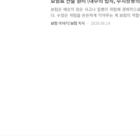
보험료 산출 원리 (대수의 법칙, 수지상등의
가 발생했을 때 보험회사가 보험 수익자에게 지급하는
금을 청구하지 않으면 보험사에서 알아서 보상해주지 
보험은 예상치 않은 사고나 질병의 위험에 경제적으
한은 3년인데요, 치료가 끝난 후 3년 안에 보험금을
다. 수많은 위험을 든든하게 막아주는 게 보험의 역할
구권이 소멸됩니다. 원칙..
험의 기본은 상부상조 정신입니다. 예상치 못한 사고
보험 이야기/보험 지식
2020.08.14
덜어주기 위해 여러 사람이 힘을 모아 내던 상호부조
있겠습니다. 우리가 내는 보험료가 어떻게 산출되는지
기본적으로 대수의 법칙과 수지상등의 원칙에 근거해 
행 2020. 8. 5.] [법률 제16957호, 2020. 2. 4.
의 원칙) 보험회사는 보험요율을 산출할 때 객관적이
초로 대수(大數)의 법칙 및 통계신뢰도를 바탕으로 하여