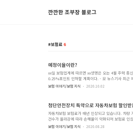
깐깐한 조부장 블로그
보험료
6
예정이율이란?
xx일 보험업계에 따르면 xx생명은 오는 4월 주력 
0.25%포인트 인하할 계획이다. - 모 뉴스기사 최
많이 들리는데요, 저금리 기조와 더불어 보험사들의 
보험 이야기/보험 지식
2020.10.02
속 포착되고 있습니다. 앞서 한화생명은 '실속플러스
2.25%에서 2.0%로 0.25%P 낮췄는데요 다른 
는 추세입니다. 예정이율이란 무엇이며 보험료와 무
첨단안전장치 특약으로 자동차보험 할인받
다. 예정이율이란 예정이율은 보험사가 가입자가 받
을 지급하기 전까지 거둘 수 있는 예상 수익률을 말합
자동차보험 보험료가 매년 인상되고 있습니다. 차량 
0.25% 내려가면 보험료가 5~10% 인상되는 것으로
건수가 올라감에 따라 손해율이 악화되어 보험료 인
용 수익이 더 ..
보험사별 자동차보험료를 할인받을 수 있는 특약이 있
보험 이야기/보험 지식
2020.08.28
치 할인 특약에 대해 알아보겠습니다. 첨단안전장치에 