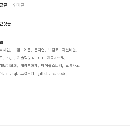
근글
인기글
근댓글
ag
록체인,
보험,
애플,
문자열,
보험료,
과실비율,
트,
SQL,
기술적분석,
GIT,
자동차보험,
해보험협회,
메리츠화재,
메이플스토리,
교통사고,
식,
mysql,
스킬트리,
github,
vs code,