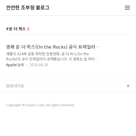
깐깐한 조부장 블로그
온 더 락스
1
영화 온 더 락스(On the Rocks) 공식 트레일러,
Apple TV+
애플이 A24와 공동 제작한 장편영화, 온 더 락스(On the
Rocks)의 공식 트레일러가 공개됐습니다. 이 영화는 빌 머리
(Bill Murray)와 라시다 존스(Rashida Jones)가 주연으로 출연
Apple/소식
2020.08.20
하는 영화로, 소피아 코폴라(Spfia Coppola)가 각본을 쓰고 감
독을 맡은 작품입니다. 빌 머리와 소피아 코폴라는 2003년 사랑
도 통역이 되나요?(Lost in Translation)이라는 작품을 함께했
는데 온 더 락스를 통해 재회를 하게 됐네요. 애플은 이 영화를
관련사이트
계기로 첫 장편 영화 제작에 참여하게 됐습니다. 온 더 락스는
10월 애플TV+에서 개봉합니다. 상영관에서 개봉 여부는 아직
미정이라고 합니다. 온 더 락스의 공식 트레일러입니다. 위기의
Copyright © Daum Corp. All rights reserved.
부부관계를 유쾌하게 풀어내는 내용이 기대됩..