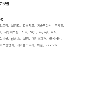
근댓글
ag
킬트리,
보험료,
교통사고,
기술적분석,
문자열,
T,
자동차보험,
차트,
SQL,
mysql,
주식,
실비율,
github,
보험,
메리츠화재,
블록체인,
해보험협회,
메이플스토리,
애플,
vs code,