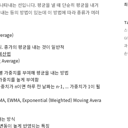
과
나타내는 선입니다. 평균을 낼 때 단순히 평균을 내거
최
인
 내는 등의 방법이 있는데 이 방법에 따라 종류가 여러
기
글
T
스
erage)
GI
과
식. 종가의 평균을 내는 것이 일반적
계산법
손
Average)
자별 가중치를 부여해 평균을 내는 방법
가중치를 높게 부여함
가 n이면 하루 전 날짜는 n-1, ... 가중치가 1이 될
A, Exponential (Weighted) Moving Avera
하는 방식
 변동이 높게 반영되는 특징