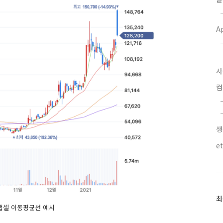
A
사
생
e
최
최
랩셀 이동평균선 예시
근
글